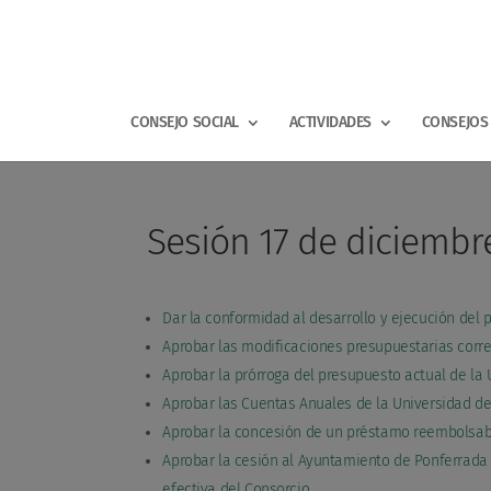
CONSEJO SOCIAL
ACTIVIDADES
CONSEJOS 
Sesión 17 de diciembr
Dar la conformidad al desarrollo y ejecución del
Aprobar las modificaciones presupuestarias corre
Aprobar la prórroga del presupuesto actual de la 
Aprobar las Cuentas Anuales de la Universidad de 
Aprobar la concesión de un préstamo reembolsable 
Aprobar la cesión al Ayuntamiento de Ponferrada d
efectiva del Consorcio