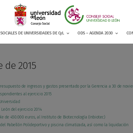
SOCIALES DE UNIVERSIDADES DE CyL
ODS – AGENDA 2030
CON
e de 2015
 presupuesto de ingresos y gastos presentado por la Gerencia a 30 de novi
spondientes al ejercicio 2015
Universidad
León del ejercicio 2014
de 450.000 euros, al Instituto de Biotecnología (Inbiotec)
el Pabellón Polideportivo y piscina climatizada, así como la liquidación