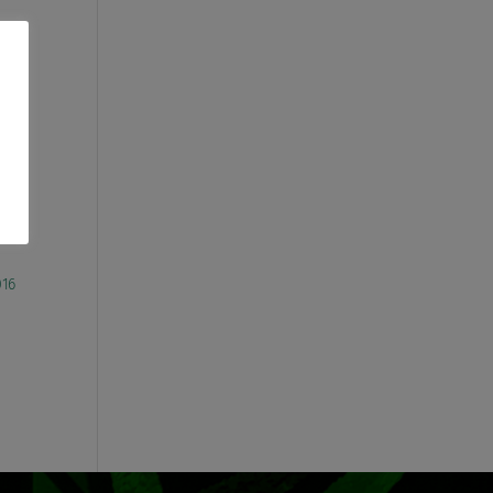
n
016