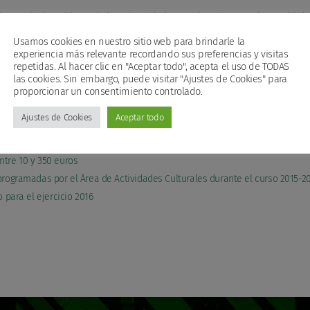
Consejo de Gobierno de la Universidad, a D. Luis Javier Cepedano Valdeó
ternacionales, adscrita funcionalmente al Vicerrectorado de Relaciones
Usamos cookies en nuestro sitio web para brindarle la
 orgánicamente de Gerencia
experiencia más relevante recordando sus preferencias y visitas
repetidas. Al hacer clic en "Aceptar todo", acepta el uso de TODAS
versidad de León en la dotación fundacional de la Fundación General de la
las cookies. Sin embargo, puede visitar "Ajustes de Cookies" para
te de 114.410,05 euros, lo que supone el 51% de la misma
proporcionar un consentimiento controlado.
e: Master en Gestión de Servicios Sanitarios, por la Universidad de León
Ajustes de Cookies
Aceptar todo
e: Magister en habilidades para la gestión del Patrimonio Cultural
e: Experto en Implantoprótesis
ntre 10 y 350 euros
programadas por el Área de Actividades Culturales durante el curso 2015-2
 para el ejercicio 2016