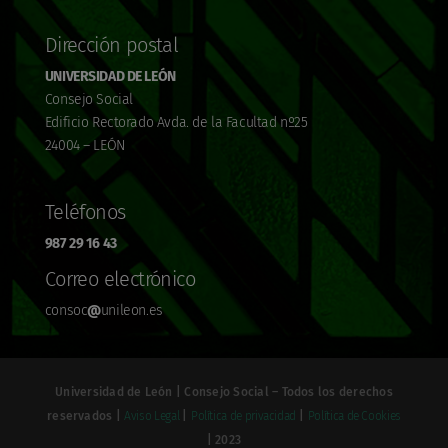
Dirección postal
UNIVERSIDAD DE LEÓN
Consejo Social
Edificio Rectorado Avda. de la Facultad nº25
24004 – LEÓN
Teléfonos
987 29 16 43
Correo electrónico
consoc
@
unileon.es
Universidad de León | Consejo Social – Todos los derechos
reservados |
Aviso Legal
|
Política de privacidad
|
Política de Cookies
| 2023