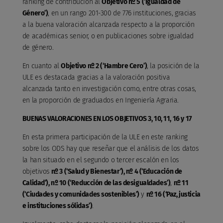
ranking de contribución al
Objetivo nº 5 (‘Igualdad de
Género’)
, en un rango 201-300 de 776 instituciones, gracias
a la buena valoración alcanzada respecto a la proporción
de académicas senior, o en publicaciones sobre igualdad
de género.
En cuanto al
Objetivo nº 2 (‘Hambre Cero’)
, la posición de la
ULE es destacada gracias a la valoración positiva
alcanzada tanto en investigación como, entre otras cosas,
en la proporción de graduados en Ingeniería Agraria.
BUENAS VALORACIONES EN LOS OBJETIVOS 3, 10, 11, 16 y 17
En esta primera participación de la ULE en este ranking
sobre los ODS hay que reseñar que el análisis de los datos
la han situado en el segundo o tercer escalón en los
objetivos
nº 3 (‘Salud y Bienestar’), nº 4 (‘Educación de
Calidad’), nº 10 (‘Reducción de las desigualdades’)
,
nº 11
(‘Ciudades y comunidades sostenibles’)
y
nº 16 (‘Paz, justicia
e instituciones sólidas’)
.