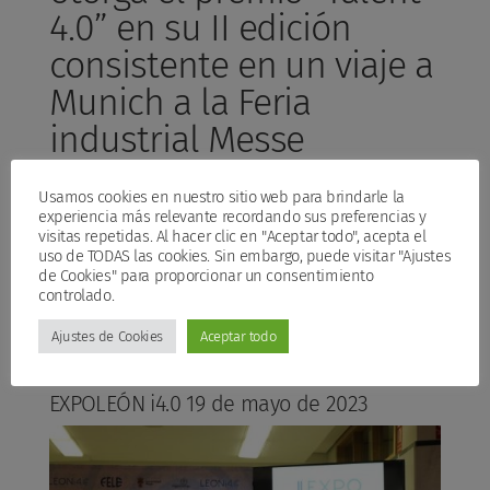
4.0” en su II edición
consistente en un viaje a
Munich a la Feria
industrial Messe
Munchen Automática. Se
Usamos cookies en nuestro sitio web para brindarle la
proclamaron ganadores
experiencia más relevante recordando sus preferencias y
visitas repetidas. Al hacer clic en "Aceptar todo", acepta el
de este evento los
uso de TODAS las cookies. Sin embargo, puede visitar "Ajustes
de Cookies" para proporcionar un consentimiento
estudiantes Alejandro
controlado.
Criado Grandes y Pablo
Ajustes de Cookies
Aceptar todo
Fernández Eloy.
EXPOLEÓN i4.0 19 de mayo de 2023