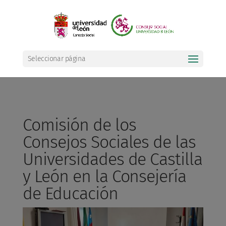
Seleccionar página
Comisión de los
Consejos Sociales de las
Universidades de Castilla
y León en la Consejería
de Educación