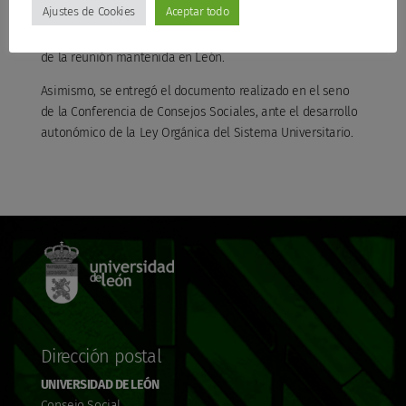
Ajustes de Cookies
Aceptar todo
referente a la naturaleza, competencias, composición y
además asuntos derivados del desarrollo de la LOSU, fruto
de la reunión mantenida en León.
Asimismo, se entregó el documento realizado en el seno
de la Conferencia de Consejos Sociales, ante el desarrollo
autonómico de la Ley Orgánica del Sistema Universitario.
Dirección postal
UNIVERSIDAD DE LEÓN
Consejo Social