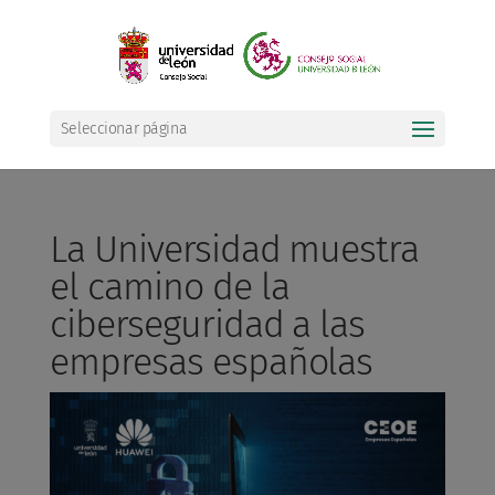
Seleccionar página
La Universidad muestra
el camino de la
ciberseguridad a las
empresas españolas