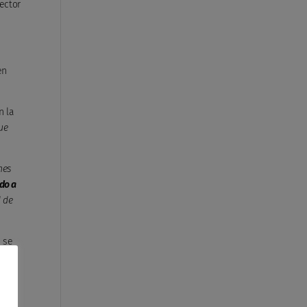
ector
en
n la
ue
nes
do a
d de
 se
a