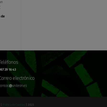
an
.
s de
Teléfonos
987 29 16 43
Correo electrónico
consoc
@
unileon.es
|
Política de Cookies
| 2023