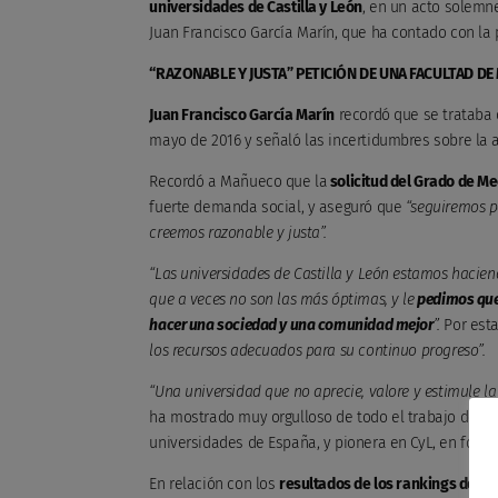
universidades de Castilla y León
, en un acto solemn
Juan Francisco García Marín, que ha contado con la
“RAZONABLE Y JUSTA” PETICIÓN DE UNA FACULTAD DE
Juan Francisco García Marín
recordó que se trataba 
mayo de 2016 y señaló las incertidumbres sobre la 
Recordó a Mañueco que la
solicitud del Grado de Me
fuerte demanda social, y aseguró que
“seguiremos p
creemos razonable y justa”.
“Las universidades de Castilla y León estamos hacien
que a veces no son las más óptimas, y le
pedimos que 
hacer una sociedad y una comunidad mejor
”.
Por esta
los recursos adecuados para su continuo progreso”.
“Una universidad que no aprecie, valore y estimule l
ha mostrado muy orgulloso de todo el trabajo de int
universidades de España, y pionera en CyL, en forma
En relación con los
resultados de los rankings de u