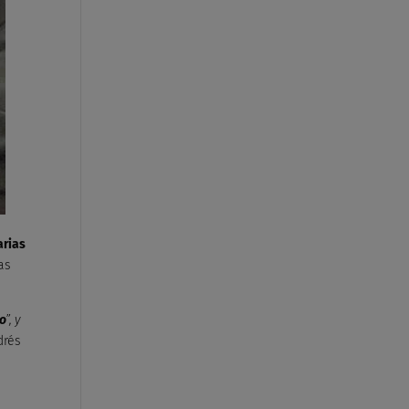
arias
as
to
”, y
drés