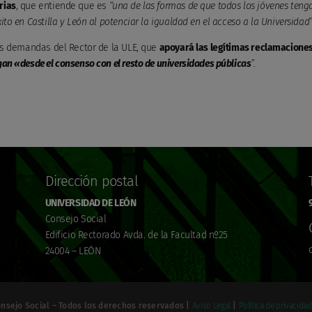
rias
, que entiende que es
“una de las formas de que todos los jóvenes teng
to en Castilla y León al potenciar la igualdad en el acceso a la Universidad”
las demandas del Rector de la ULE, que
apoyará las legítimas reclamacione
an «desde el consenso con el resto de universidades públicas
”.
Dirección postal
UNIVERSIDAD DE LEÓN
Consejo Social
Edificio Rectorado Avda. de la Facultad nº25
24004 – LEÓN
onsejo Social – Todos los derechos reservados |
Aviso Legal
|
Política de privacidad