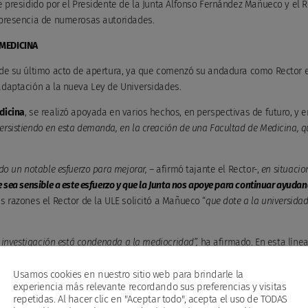
e presidido por el Presidente de la Junta Alfonso Fernández Mañueco y el R
 presencia de numerosas autoridades.
 MEDICINA
de su último acto de apertura, ya que comenzó su andadura como Rector 
adaptación a la nueva Ley de Universidades.
dicina
, se realizó apoyada en varios hechos, en perspectivas de futuro, y e
ersistiendo en esta demanda, en la creación de una Facultad de Medicina, q
do un notable esfuerzo para mejorar,
– afirmó tajante el Rector-,
en situacio
sea sensible a este esfuerzo y que la Junta nos apoye para continuar ayudan
s razones el Rector de la ULE solicitó a Mañueco “
que dote a la universida
a investigación está condenada a la mediocridad”,
ha afirmado. En esta línea
ernacionalización, y ha explicado que la ULE es una de las primeras
Usamos cookies en nuestro sitio web para brindarle la
r parte de la Alianza Europea de Universidades en el Proyecto Eureka-pro.
experiencia más relevante recordando sus preferencias y visitas
repetidas. Al hacer clic en "Aceptar todo", acepta el uso de TODAS
niversidades
, destacó los puntos fuertes, como el rendimiento académico, l