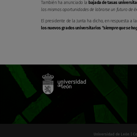
También ha anunciado la
bajada de tasas universita
las mismas oportunidades de labrarse un futuro de éxi
El presidente de la Junta ha dicho, en respuesta a 
los nuevos grados universitarios
“siempre que se hag
Universidad de León | C