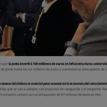
ho que
la Junta invertirá 100 millones de euros en infraestructuras universit
s de grado hasta los 4,3 millones de euros y aumentará el presupuesto de l
on nuevas iniciativas es esencial para avanzar en la economía del conocimien
das que se van a adoptar, con proyectos de vanguardia y el programa ‘An
En conjunto contará con un presupuesto de 6’7 millones de euros en tres