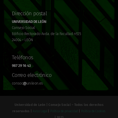
Dirección postal
UNIVERSIDAD DE LEÓN
Consejo Social
Edificio Rectorado Avda. de la Facultad nº25
24004 – LEÓN
Teléfonos
987 29 16 43
Correo electrónico
consoc
@
unileon.es
Universidad de León | Consejo Social – Todos los derechos
reservados |
Aviso Legal
|
Política de privacidad
|
Política de Cookies
| 2023