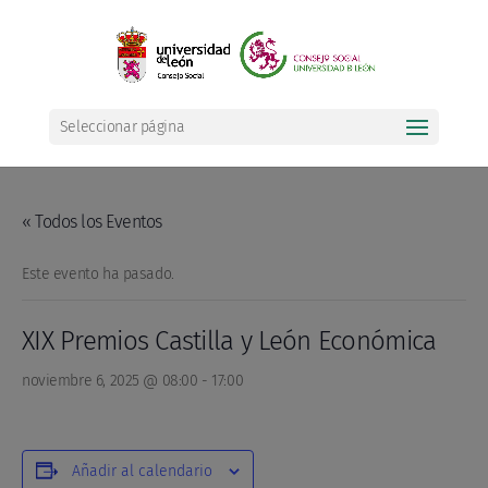
Seleccionar página
« Todos los Eventos
Este evento ha pasado.
XIX Premios Castilla y León Económica
noviembre 6, 2025 @ 08:00
-
17:00
Añadir al calendario