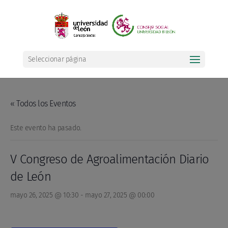
Seleccionar página
« Todos los Eventos
Este evento ha pasado.
V Congreso de Agroalimentación Diario
de León
mayo 26, 2025 @ 10:30
-
mayo 27, 2025 @ 00:00