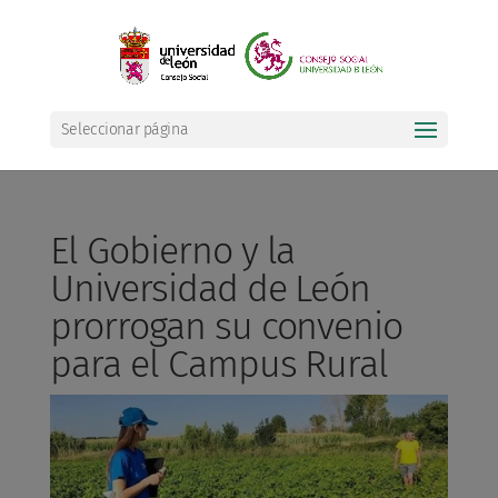
Seleccionar página
El Gobierno y la
Universidad de León
prorrogan su convenio
para el Campus Rural