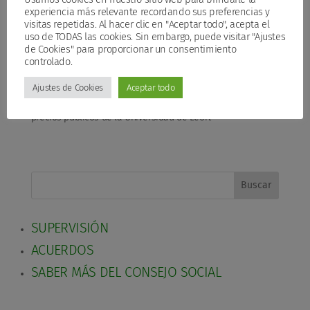
Gerencia.
experiencia más relevante recordando sus preferencias y
visitas repetidas. Al hacer clic en "Aceptar todo", acepta el
– Aprobación de los precios de matrícula, comprendidos
uso de TODAS las cookies. Sin embargo, puede visitar "Ajustes
entre Gratuita y 550 euros, para los treinta y dos Cursos de
de Cookies" para proporcionar un consentimiento
Extensión Universitaria.
controlado.
– Aprobación de la modificación de la Normativa de
Ajustes de Cookies
Aceptar todo
modificación y anulación de matrícula y de devolución de
precios públicos de la Universidad de León.
Buscar
SUPERVISIÓN
ACUERDOS
SABER MÁS DEL CONSEJO SOCIAL