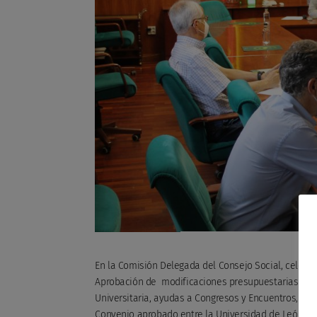
En la Comisión Delegada del Consejo Social, celebra
Aprobación de modificaciones presupuestarias del e
Universitaria, ayudas a Congresos y Encuentros, apro
Convenio aprobado entre la Universidad de León y 