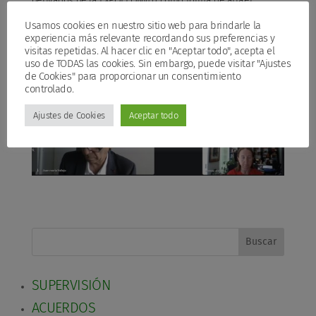
derivados de la EXPOLEÓNi4.0 como forma de atraer
talento y retener ese talento en el territorio.
Usamos cookies en nuestro sitio web para brindarle la
experiencia más relevante recordando sus preferencias y
visitas repetidas. Al hacer clic en "Aceptar todo", acepta el
uso de TODAS las cookies. Sin embargo, puede visitar "Ajustes
de Cookies" para proporcionar un consentimiento
controlado.
Ajustes de Cookies
Aceptar todo
Buscar
SUPERVISIÓN
ACUERDOS