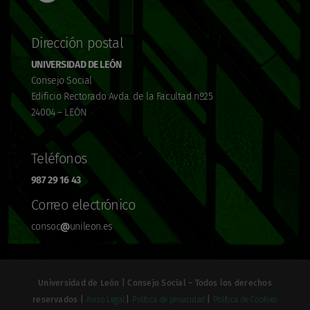
Dirección postal
UNIVERSIDAD DE LEÓN
Consejo Social
Edificio Rectorado Avda. de la Facultad nº25
24004 – LEÓN
Teléfonos
987 29 16 43
Correo electrónico
consoc
@
unileon.es
Universidad de León | Consejo Social – Todos los derechos
reservados |
Aviso Legal
|
Política de privacidad
|
Política de Cookies